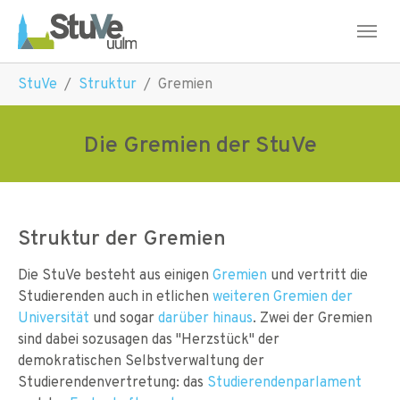
Skip to main navigation
Skip to main content
Skip to page footer
You are here:
StuVe
Struktur
Gremien
Die Gremien der StuVe
Struktur der Gremien
Die StuVe besteht aus einigen
Gremien
und vertritt die
Studierenden auch in etlichen
weiteren Gremien der
Universität
und sogar
darüber hinaus
. Zwei der Gremien
sind dabei sozusagen das "Herzstück" der
demokratischen Selbstverwaltung der
Studierendenvertretung: das
Studierendenparlament