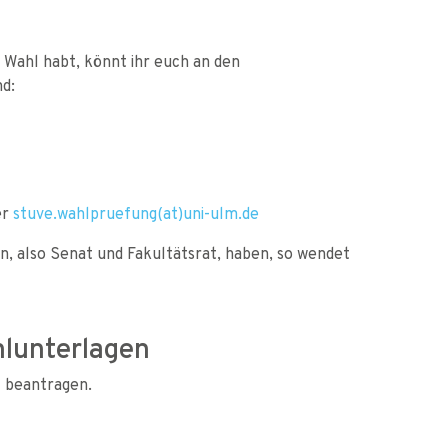
 Wahl habt, könnt ihr euch an den
d:
er
stuve.wahlpruefung(at)uni-ulm.de
en, also Senat und Fakultätsrat, haben, so wendet
hlunterlagen
l beantragen.