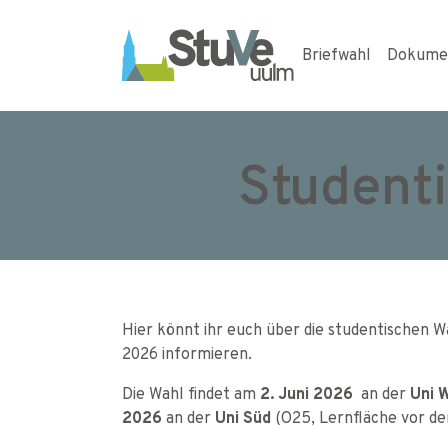
Skip to main navigation
Skip to main content
Skip to page footer
Briefwahl
Dokume
Student
Hier könnt ihr euch über die studentische
2026 informieren.
Die Wahl findet am
2. Juni 2026
an der
Uni 
2026
an der
Uni Süd
(O25, Lernfläche vor de