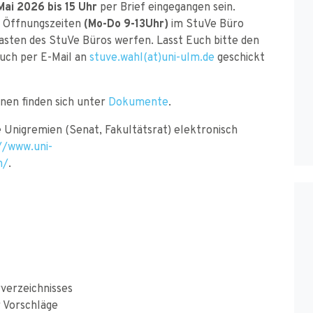
Mai 2026 bis 15 Uhr
per Brief eingegangen sein.
r Öffnungszeiten
(Mo-Do 9-13Uhr)
im StuVe Büro
asten des StuVe Büros werfen. Lasst Euch bitte den
uch per E-Mail an
stuve.wahl(at)uni-ulm.de
geschickt
nen finden sich unter
Dokumente
.
e Unigremien (Senat, Fakultätsrat) elektronisch
//www.uni-
n/
.
verzeichnisses
r Vorschläge