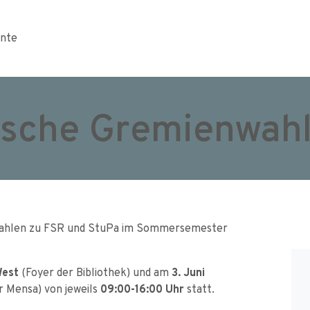
nte
ische Gremienwah
n Wahlen zu FSR und StuPa im Sommersemester
West
(Foyer der Bibliothek) und am
3. Juni
r Mensa) von jeweils
09:00-16:00 Uhr
statt.