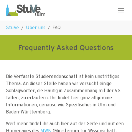
Skip to main navigation
Skip to main content
Skip to page footer
You are here:
StuVe
Über uns
FAQ
Frequently Asked Questions
Die Verfasste Studierendenschaft ist kein unstrittiges
Thema. An dieser Stelle haben wir versucht einige
Schlagwörter, die Häufig in Zusammenhang mit der VS
fallen, zu erläutern. Ihr findet hier ganz allgemine
Informationen, genauso wie Spezifisches in Ulm und
Baden-Württemberg.
Weit mehr findet ihr auch hier auf der Seite und auf den
Homepages des
MWK
(Ministerium für Wissenschaft,