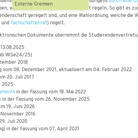
ndenschaft der Universität Ulm (welche übrigens
durch eine U
Externe Gremien
n, welche einzelne Teilbereiche explizit regeln. So gibt es zu
endenschaft geregelt sind, und eine Wahlordnung, welche die 
und
Fachschaftenrat
) regelt.
 elektronischen Dokumente übernimmt die Studierendenvertretu
 13.08.2025
 ab WiSe24/25)
ezember 2018
g vom 08. Dezember 2021, aktualisiert am 04. Februar 2022
om 20. Juli 2017
z 2025
laments
in der Fassung vom 18. Mai 2022
s
in der Fassung vom 26. November 2025
om 19. Juni 2026
. November 2016
29. Juli 2020
g) in der Fassung vom 07. April 2021