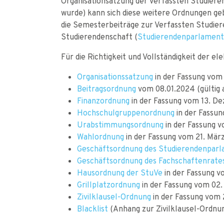
Organisationsatzung der Verfassten Studiere
wurde) kann sich diese weitere Ordnungen gebe
die Semesterbeiträge zur Verfassten Studier
Studierendenschaft (
Studierendenparlament
Für die Richtigkeit und Vollständigkeit der
Organisationssatzung
in der Fassung vom
Beitragsordnung
vom 08.01.2024 (gültig
Finanzordnung
in der Fassung vom 13. D
Hochschulgruppenordnung
in der Fassun
Urabstimmungsordnung
in der Fassung v
Wahlordnung
in der Fassung vom 21. Mär
Geschäftsordnung des Studierendenpar
Geschäftsordnung des Fachschaftenrate
Hausordnung der StuVe
in der Fassung v
Grillplatzordnung
in der Fassung vom 02
Zivilklausel-Ordnung
in der Fassung vom 
Blacklist
(Anhang zur Zivilklausel-Ordnun