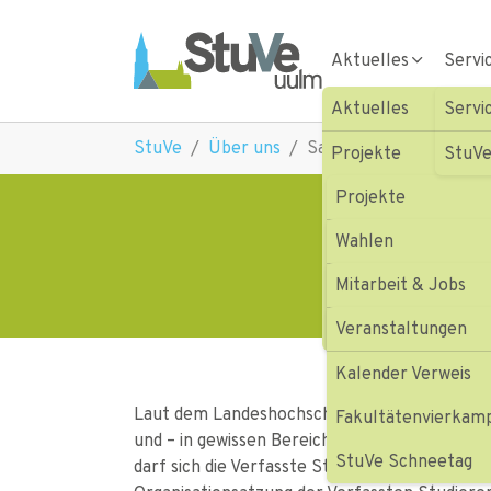
Skip to main navigation
Skip to main content
Skip to page footer
Aktuelles
Servi
Aktuelles
Servi
You are here:
StuVe
Über uns
Satzungen & Ordnunge
Projekte
StuVe
Wahlen
Projekte
Sa
Mitarbeit & Jobs
Wahlen
Aktionen HOFV III
Veranstaltungen
Mitarbeit & Jobs
Aktionen HOFV III
Briefwahl
Presse
Veranstaltungen
Vergangene Projek
Dokumente
Gremienvertretung
Projekte
Kalender Verweis
Laut dem Landeshochschulgesetz (LHG) des Lan
Jobs
Fakultätenvierkam
und – in gewissen Bereichen – eigenständig 
Aufgabenlisten
StuVe Schneetag
darf sich die Verfasste Studierendenschaft e