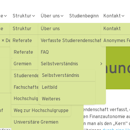
ce
Struktur
Über uns
Studienbeginn
Kontakt
ce
Struktur
Über uns
Kontakt
n
 × Devils Ulm/Neu-Ulm
Referate
Verfasste Studierendenschaft
Anonymes F
Gremien
Referate
FAQ
tzungen & Ordnun
Geschäftsstelle
Gremien
Selbstverständnis
Soziales und Beratung
Fachbereichsvertretungen
Beiträge & Haushalt
Selbstverständnis
Service
Studierendenexekutive (StEx)
Hochschulgruppen
Satzungen & Ordnungen
te
Struktur
Fachschaftenrat (FSR)
Leitbild
Hochschulgruppen
Formulare
Studierendenparlament (StuPa)
Weiteres
d Baden-Württemberg ist die Studierendenschaft verfasst, das h
pf
Weitere StuVe-Gremien
Weg zur Hochschulgruppe
agieren. Dazu gehört neben der sogenannten Finanzautonomie 
Universitäre Gremien
ine Organisationsatzung geben. Diese kann man als den „Kern“ 