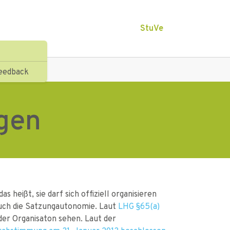
StuVe
eedback
gen
eißt, sie darf sich offiziell organisieren
auch die Satzungautonomie. Laut
LHG §65(a)
der Organisaton sehen. Laut der