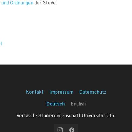
 und Ordnungen
der StuVe.
ät
Kontakt
Impressum
Datenschutz
Deutsch
English
Verfasste Studierendenschaft Universität Ulm