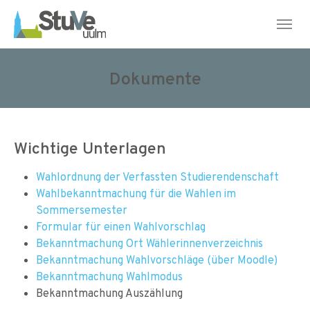
Skip to main navigation
Skip to main content
Skip to page footer
Dokumente
Wichtige Unterlagen
Wahlordnung der Verfassten Studierendenschaft
Wahlbekanntmachung für die Wahlen im
Sommersemester
Formular für einen Wahlvorschlag
Bekanntmachung Ort Wählerinnenverzeichnis
Bekanntmachung Wahlvorschläge (über Moodle)
Bekanntmachung Wahlmodus
Bekanntmachung Auszählung