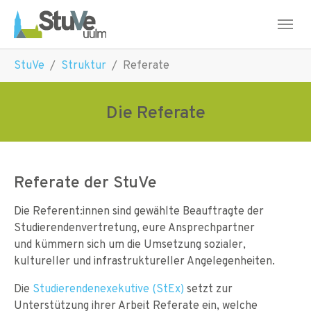
Skip to main navigation
Skip to main content
Skip to page footer
You are here:
StuVe
Struktur
Referate
Die Referate
Referate der StuVe
Die Referent:innen sind gewählte Beauftragte der
Studierendenvertretung, eure Ansprechpartner
und kümmern sich um die Umsetzung sozialer,
kultureller und infrastruktureller Angelegenheiten.
Die
Studierendenexekutive (StEx)
setzt zur
Unterstützung ihrer Arbeit Referate ein, welche