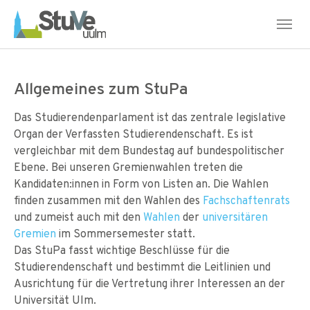
Skip to main navigation
Skip to main content
Skip to page footer
Allgemeines zum StuPa
Das Studierendenparlament ist das zentrale legislative
Organ der Verfassten Studierendenschaft. Es ist
vergleichbar mit dem Bundestag auf bundespolitischer
Ebene. Bei unseren Gremienwahlen treten die
Kandidaten:innen in Form von Listen an. Die Wahlen
finden zusammen mit den Wahlen des
Fachschaftenrats
und zumeist auch mit den
Wahlen
der
universitären
Gremien
im Sommersemester statt.
Das StuPa fasst wichtige Beschlüsse für die
Studierendenschaft und bestimmt die Leitlinien und
Ausrichtung für die Vertretung ihrer Interessen an der
Universität Ulm.