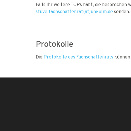
Falls Ihr weitere TOPs habt, die besprochen w
stuve.fachschaftenrat(at)uni-ulm.de
senden.
Protokolle
Die
Protokolle des Fachschaftenrats
können 