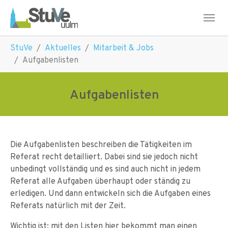
Skip to main navigation
Skip to main content
Skip to page footer
You are here:
StuVe
Aktuelles
Mitarbeit & Jobs
Aufgabenlisten
Aufgabenlisten
Die Aufgabenlisten beschreiben die Tätigkeiten im
Referat recht detailliert. Dabei sind sie jedoch nicht
unbedingt vollständig und es sind auch nicht in jedem
Referat alle Aufgaben überhaupt oder ständig zu
erledigen. Und dann entwickeln sich die Aufgaben eines
Referats natürlich mit der Zeit.
Wichtig ist: mit den Listen hier bekommt man einen