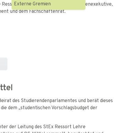
Externe Gremien
ie Ressorleiterin Finanzen der Studierendenexekutive,
ment und dem Fachschaftenrat.
ttel
Beirat des Studierendenparlamentes und berät dieses
l, die dem „studentischen Vorschlagsbudget der
ter der Leitung des StEx Ressort Lehre