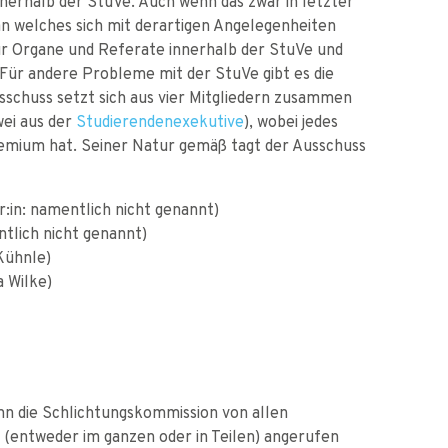
nnerhalb der StuVe. Auch wenn das zwar in letzter
gan welches sich mit derartigen Angelegenheiten
für Organe und Referate innerhalb der StuVe und
Für andere Probleme mit der StuVe gibt es die
sschuss setzt sich aus vier Mitgliedern zusammen
wei aus der
Studierendenexekutive
), wobei jedes
remium hat. Seiner Natur gemäß tagt der Ausschuss
:in: namentlich nicht genannt)
tlich nicht genannt)
Kühnle)
a Wilke)
nn die Schlichtungskommission von allen
(entweder im ganzen oder in Teilen) angerufen