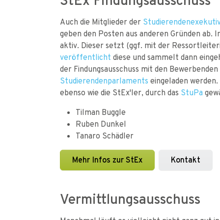
StEx Findungsausschuss
Auch die Mitglieder der
Studierendenexekuti
geben den Posten aus anderen Gründen ab. I
aktiv. Dieser setzt (ggf. mit der Ressortleit
veröffentlicht
diese und sammelt dann einge
der Findungsausschuss mit den Bewerbenden b
Studierendenparlaments
eingeladen werden. 
ebenso wie die StEx'ler, durch das
StuPa
gewä
Tilman Buggle
Ruben Dunkel
Tanaro Schädler
Mehr Infos zur StEx
Kontakt
Vermittlungsausschuss