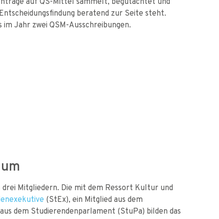
Anträge auf QS-Mittel sammelt, begutachtet und
Entscheidungsfindung beratend zur Seite steht.
s im Jahr zwei QSM-Ausschreibungen.
ium
rei Mitgliedern. Die mit dem Ressort Kultur und
denexekutive
(StEx), ein Mitglied aus dem
n aus dem Studierendenparlament (StuPa) bilden das