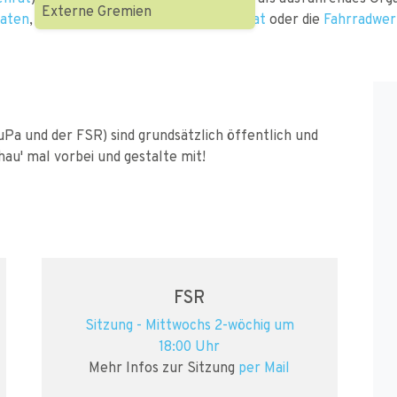
Externe Gremien
aten
, wie zum Beispiel das
BAföG-Referat
oder die
Fahrradwer
Pa und der FSR) sind grundsätzlich öffentlich und
au' mal vorbei und gestalte mit!
FSR
Sitzung - Mittwochs 2-wöchig um
18:00 Uhr
Mehr Infos zur Sitzung
per Mail