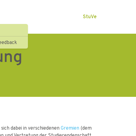
StuVe
eedback
ung
 sich dabei in verschiedenen
Gremien
(dem
n und Vertretung der Studierendenschaft.