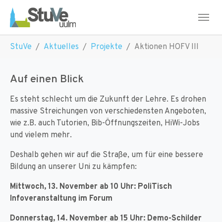
Skip to main navigation
Skip to main content
Skip to page footer
You are here:
StuVe
Aktuelles
Projekte
Aktionen HOFV III
Auf einen Blick
Es steht schlecht um die Zukunft der Lehre. Es drohen
massive Streichungen von verschiedensten Angeboten,
wie z.B. auch Tutorien, Bib-Öffnungszeiten, HiWi-Jobs
und vielem mehr.
Deshalb gehen wir auf die Straße, um für eine bessere
Bildung an unserer Uni zu kämpfen:
Mittwoch, 13. November ab 10 Uhr: PoliTisch
Infoveranstaltung im Forum
Donnerstag, 14. November ab 15 Uhr: Demo-Schilder