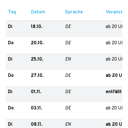
Tag
Datum
Sprache
Veranstal
Di
18.10.
ab 20 Uhr
DE
Do
20.10.
ab 20 Uhr
DE
Di
25.10.
ab 20 Uhr
EN
Do
27.10.
ab 20 Uhr,
DE
Di
01.11.
entfällt
DE
Do
03.11.
ab 20 Uhr
DE
Di
08.11.
ab 20 Uhr,
EN