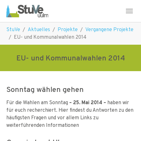
Skip to main navigation
Skip to main content
Skip to page footer
You are here:
StuVe
Aktuelles
Projekte
Vergangene Projekte
EU- und Kommunalwahlen 2014
EU- und Kommunalwahlen 2014
Sonntag wählen gehen
Für die Wahlen am Sonntag
– 25. Mai 2014 –
haben wir
für euch recherchiert. Hier findest du Antworten zu den
häufigsten Fragen und vor allem Links zu
weiterführenden Informationen