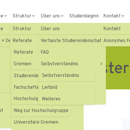
ce
Struktur
Über uns
Studienbeginn
Kontakt
ce
Struktur
Über uns
Kontakt
e Projekte
Landesweites Semesterticket
 × Devils Ulm/Neu-Ulm
Referate
Verfasste Studierendenschaft
Anonymes F
Gremien
Referate
FAQ
sweites Semester
Geschäftsstelle
Gremien
Selbstverständnis
Soziales und Beratung
Fachbereichsvertretungen
Beiträge & Haushalt
Selbstverständnis
Service
Studierendenexekutive (StEx)
Hochschulgruppen
Satzungen & Ordnungen
te
Struktur
Fachschaftenrat (FSR)
Leitbild
Hochschulgruppen
Formulare
Studierendenparlament (StuPa)
Weiteres
18
pf
Weitere StuVe-Gremien
Weg zur Hochschulgruppe
Universitäre Gremien