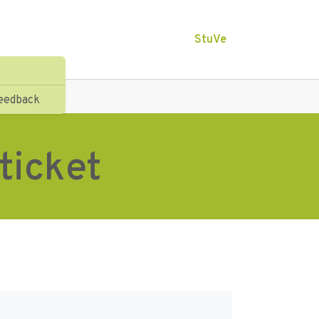
StuVe
eedback
ticket