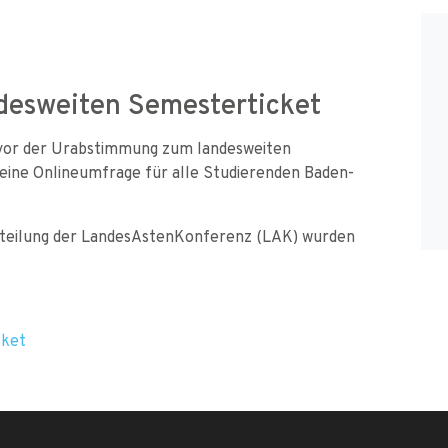
n
desweiten Semesterticket
 vor der Urabstimmung zum landesweiten
eine Onlineumfrage für alle Studierenden Baden-
itteilung der LandesAstenKonferenz (LAK) wurden
z
cket