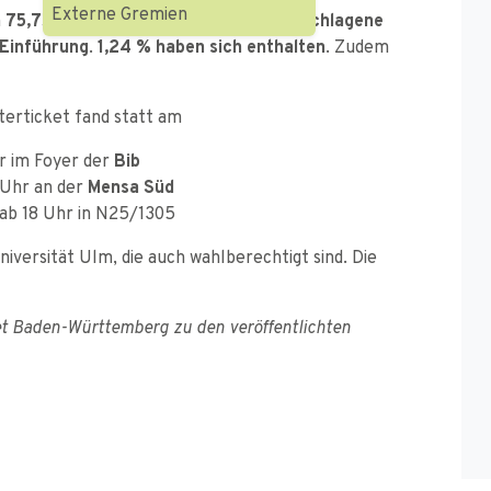
Externe Gremien
n
75,75 %
der Studierenden das vorgeschlagene
 Einführung
.
1,24 % haben sich enthalten
. Zudem
rticket fand statt am
hr im Foyer der
Bib
 Uhr an der
Mensa Süd
 ab 18 Uhr in N25/1305
versität Ulm, die auch wahlberechtigt sind. Die
ket Baden-Württemberg zu den veröffentlichten