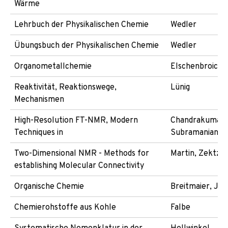
Wärme
Lehrbuch der Physikalischen Chemie
Wedler
Übungsbuch der Physikalischen Chemie
Wedler
Organometallchemie
Elschenbroich
Reaktivität, Reaktionswege,
Lünig
Mechanismen
High-Resolution FT-NMR, Modern
Chandrakumar,
Techniques in
Subramanian
Two-Dimensional NMR - Methods for
Martin, Zektze
establishing Molecular Connectivity
Organische Chemie
Breitmaier, Jun
Chemierohstoffe aus Kohle
Falbe
Systematische Nomenklatur in der
Hellwinkel