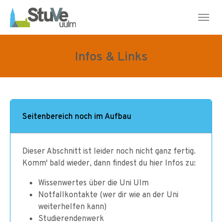
Skip to main navigation
Skip to main content
Skip to page footer
Infos & Links
Seitenbereich noch im Aufbau
Dieser Abschnitt ist leider noch nicht ganz fertig.
Komm' bald wieder, dann findest du hier Infos zu:
Wissenwertes über die Uni Ulm
Notfallkontakte (wer dir wie an der Uni
weiterhelfen kann)
Studierendenwerk