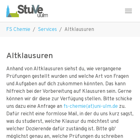
Skip to main navigation
Skip to main content
Skip to page footer
You are here:
FS Chemie
Services
Altklausuren
Altklausuren
Anhand von Altklausuren siehst du, wie vergangene
Prüfungen gestellt wurden und welche Art von Fragen
und Aufgaben auf dich zukommen könnten. Das kann
hilfreich bei der Vorbereitung auf Klausuren sein. Gerne
können wir dir diese zur Verfügung stellen. Bitte schicke
uns dazu eine Anfrage an
fs-chemie(at)uni-ulm.de
zu.
Dafür reicht eine formlose Mail, in der du uns kurz sagst,
was du studierst, welche Klausur du möchtest und
welcher Dozierende dafür zuständig ist. Bitte gib'
möglichst genau an, welche Prüfungen du schreiben