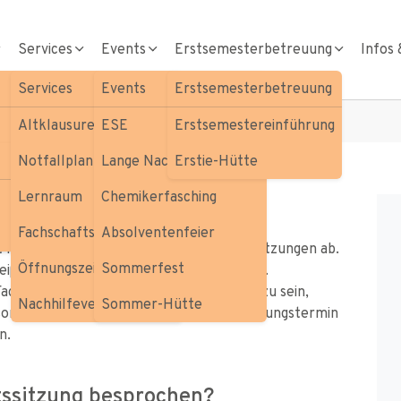
Services
Events
Erstsemesterbetreuung
Infos 
Services
Events
Erstsemesterbetreuung
Altklausuren
ESE
Erstsemestereinführung
Notfallplan
Lange Nacht der Chemie
Erstie-Hütte
Lernraum
Chemikerfasching
Fachschaftsbibliothek
Absolventenfeier
t halten wir in wöchtenlichem Rythmus Sitzungen ab.
Öffnungszeiten
Sommerfest
 heißt jede:r Interessierte kann teilnehmen.
Fachbereichs Chemie. Um beschlussfähig zu sein,
Nachhilfevermittlung
Sommer-Hütte
nen anwesend sein. Den derzeitigen Sitzungstermin
n.
tssitzung besprochen?