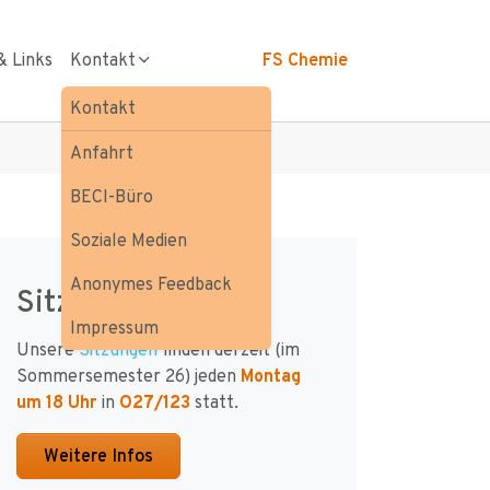
& Links
Kontakt
FS Chemie
Kontakt
Anfahrt
BECI-Büro
Soziale Medien
Anonymes Feedback
Sitzungen
Impressum
Unsere
Sitzungen
finden derzeit (im
Sommersemester 26) jeden
Montag
um 18 Uhr
in
O27/123
statt.
Weitere Infos