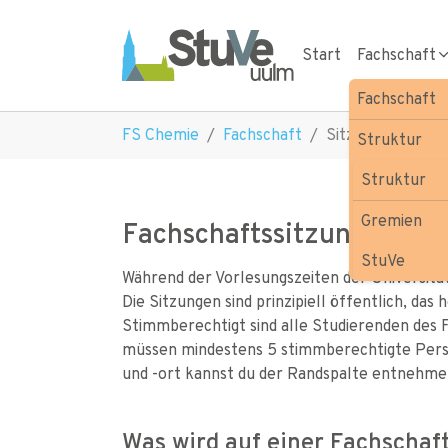
Skip to main navigation
Skip to main content
Skip to page footer
Start
Fachschaft
Fachschaft
You are here:
FS Chemie
Fachschaft
Sitzungen
Struktur
Sitzungen
Struktur
Verein
Gremien
Fachschaftssitzungen
Mach' mit!
StuVe
Während der Vorlesungszeiten der Universitä
Die Sitzungen sind prinzipiell öffentlich, das
Stimmberechtigt sind alle Studierenden des 
müssen mindestens 5 stimmberechtigte Perso
und -ort kannst du der Randspalte entnehme
Was wird auf einer Fachschaf