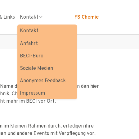
& Links
Kontakt
FS Chemie
Kontakt
Anfahrt
BECI-Büro
Soziale Medien
Anonymes Feedback
 Name des BECI-Büros lässt sich von den hier
Impressum
hnik, Chemie und Informatik. Die
cht mehr im BECI vor Ort.
n im kleinen Rahmen durch, erledigen ihre
ngen und andere Events mit Verpflegung vor.