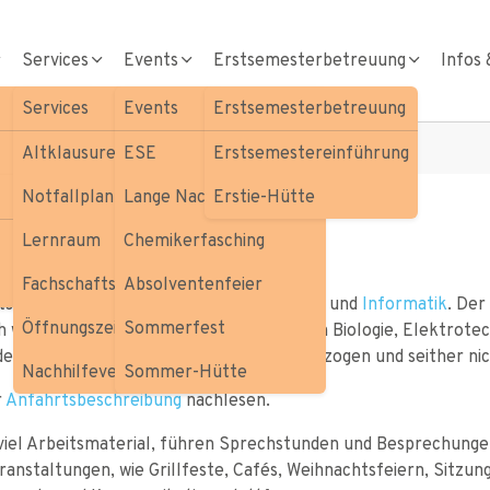
Services
Events
Erstsemesterbetreuung
Infos 
Services
Events
Erstsemesterbetreuung
Altklausuren
ESE
Erstsemestereinführung
Notfallplan
Lange Nacht der Chemie
Erstie-Hütte
Lernraum
Chemikerfasching
Fachschaftsbibliothek
Absolventenfeier
ftsbüro der Fachschaften
Biologie
,
Chemie
und
Informatik
. Der
Öffnungszeiten
Sommerfest
 waren das ursprünglich die Fachschaften Biologie, Elektrotec
t der Eröffnung der Uni-West dorthin umgezogen und seither ni
Nachhilfevermittlung
Sommer-Hütte
r
Anfahrtsbeschreibung
nachlesen.
viel Arbeitsmaterial, führen Sprechstunden und Besprechunge
eranstaltungen, wie Grillfeste, Cafés, Weihnachtsfeiern, Sitzu