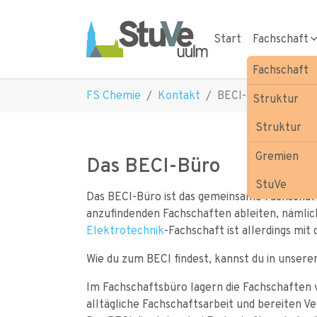
Skip to main navigation
Skip to main content
Skip to page footer
Start
Fachschaft
Fachschaft
You are here:
FS Chemie
Kontakt
BECI-Büro
Struktur
Sitzungen
Struktur
Verein
Gremien
Das BECI-Büro
Mach' mit!
StuVe
Das BECI-Büro ist das gemeinsame Fachscha
anzufindenden Fachschaften ableiten, nämlich
Elektrotechnik
-Fachschaft ist allerdings mi
Wie du zum BECI findest, kannst du in unsere
Im Fachschaftsbüro lagern die Fachschaften 
alltägliche Fachschaftsarbeit und bereiten V