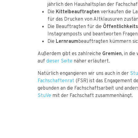
jährlich den Haushaltsplan der Fachsch
Die
Kittelbeauftragten
verkaufen die L
für das Drucken von Altklausuren zustän
Die Beauftragten für die
Öffentlichkeits
Instagramposts und beantworten Fragen, 
Die
Lernraum
beauftragten kümmern si
Außerdem gibt es zahlreiche
Gremien
, in di
auf
dieser Seite
näher erläutert.
Natürlich engangieren wir uns auch in der
Stu
Fachschaftenrat
(FSR) ist das Engagement der
gebunden an die Fachschaftsarbeit und anders
StuVe
mit der Fachschaft zusammenhängt.