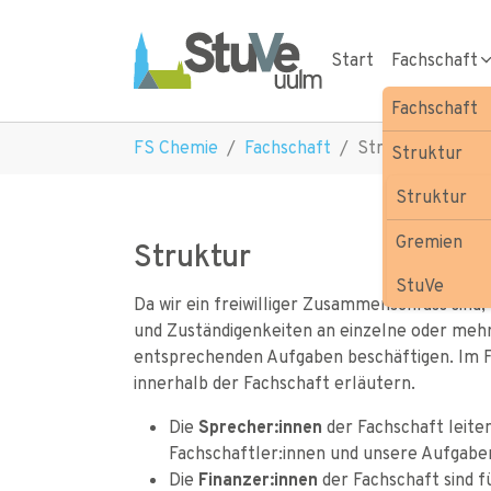
Skip to main navigation
Skip to main content
Skip to page footer
Start
Fachschaft
Fachschaft
You are here:
FS Chemie
Fachschaft
Struktur
Struktur
Sitzungen
Struktur
Verein
Gremien
Struktur
Mach' mit!
StuVe
Da wir ein freiwilliger Zusammenschluss sind
und Zuständigenkeiten an einzelne oder mehre
entsprechenden Aufgaben beschäftigen. Im Fo
innerhalb der Fachschaft erläutern.
Die
Sprecher:innen
der Fachschaft leite
Fachschaftler:innen und unsere Aufgabe
Die
Finanzer:innen
der Fachschaft sind f