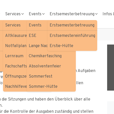
Services
Events
Erstsemesterbetreuung
Infos 
Services
Events
Erstsemesterbetreuung
Altklausuren
ESE
Erstsemestereinführung
Notfallplan
Lange Nacht der Chemie
Erstie-Hütte
Lernraum
Chemikerfasching
Fachschaftsbibliothek
Absolventenfeier
, gibt es keine "Hierachie". Dennoch werden Aufgaben
Öffnungszeiten
Sommerfest
re Personen verteilt, die sich mit den
lgenden wollen wir dir die wichtigsten Rollen
Nachhilfevermittlung
Sommer-Hütte
n die Sitzungen und haben den Überblick über alle
n.
ür die Kontrolle der Ausgaben zuständig und stellen