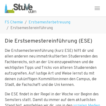
Skip to main navigation
Skip to main content
Skip to page footer
You are here:
FS Chemie
Erstsemesterbetreuung
Erstsemestereinführung
Die Erstsemestereinführung (ESE)
Die Erstsemestereinführung (kurz ESE) hilft dir und
allen anderen neu immatrikultierten Studierenden des
Fachbereichs, sich an der Uni einzugewöhnen und die
wichtigsten Tipps und Tricks von älteren Studierenden
aufzugreifen. Auf lustige Art und Weise lernst du mit
deinen zukünftigen Kommiliton:innen den Campus, die
Stadt, die Fachschaft und die Uni kennen.
Die ESE findet in der Regel in der Woche vor Beginn des
Semsters statt. Damit du immer auf dem aktuellsten
Stand bist, empfehlen wir dir, uns in den
sozialen Medien