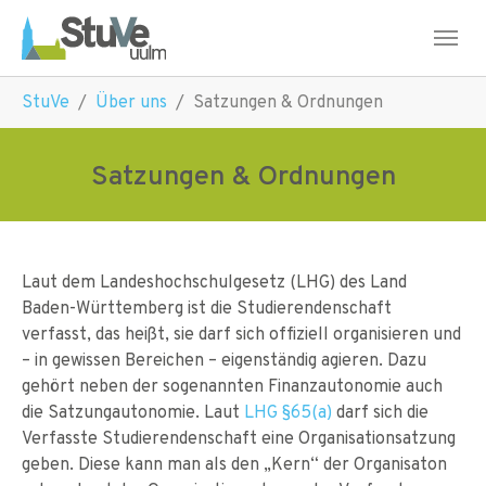
Skip to main navigation
Skip to main content
Skip to page footer
You are here:
StuVe
Über uns
Satzungen & Ordnungen
Satzungen & Ordnungen
Laut dem Landeshochschulgesetz (LHG) des Land
Baden-Württemberg ist die Studierendenschaft
verfasst, das heißt, sie darf sich offiziell organisieren und
– in gewissen Bereichen – eigenständig agieren. Dazu
gehört neben der sogenannten Finanzautonomie auch
die Satzungautonomie. Laut
LHG §65(a)
darf sich die
Verfasste Studierendenschaft eine Organisationsatzung
geben. Diese kann man als den „Kern“ der Organisaton