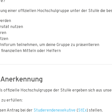
fe?
ng einer offiziellen Hochschulgruppe unter der StuVe die be
werden
rsität nutzen
eren
utzen
 Uniforum teilnehmen, um deine Gruppe zu präsentieren
 finanziellen Mitteln oder Helfern
e Anerkennung
s offizielle Hochschulgruppe der StuVe ergeben sich aus uns
zu erfüllen:
sen Antrag bei der
Studierendenexekutive
(
StEx
) stellen.