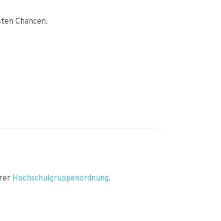
sten Chancen.
erer
Hochschulgruppenordnung
.