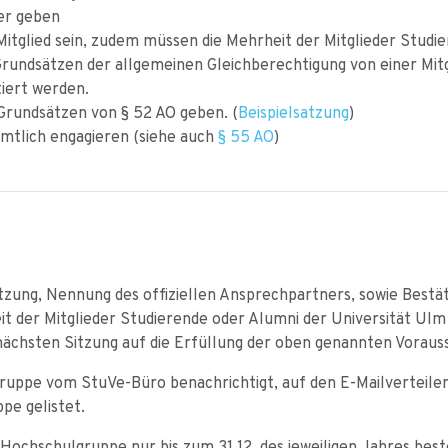
er geben
itglied sein, zudem müssen die Mehrheit der Mitglieder Studie
rundsätzen der allgemeinen Gleichberechtigung von einer Mit
iert werden.
Grundsätzen von § 52 AO geben. (
Beispielsatzung
)
mtlich engagieren (siehe auch
§ 55 AO
)
tzung, Nennung des offiziellen Ansprechpartners, sowie Bestä
it der Mitglieder Studierende oder Alumni der Universität Ulm 
 nächsten Sitzung auf die Erfüllung der oben genannten Vorau
 Gruppe vom StuVe-Büro benachrichtigt, auf den E-Mailverteil
pe gelistet.
le Hochschulgruppe nur bis zum 31.12. des jeweiligen Jahres bes