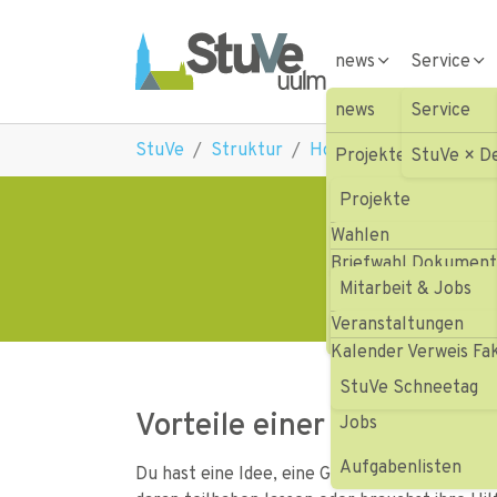
Skip to main navigation
Skip to main content
Skip to page footer
news
Service
news
Service
You are here:
StuVe
Struktur
Hochschulgruppen
W
Projekte
StuVe × D
Wahlen
Projekte
Weg
Wahlen
Mitarbeit & Jobs
Aktionen HOFV III
Briefwahl Dokumen
Veranstaltungen
Mitarbeit & Jobs
Aktionen HOFV III
Veranstaltungen
Presse
Vergangene Projek
Gremienvertretung
Kalender Verweis Fa
Projekte
StuVe Schneetag
Vorteile einer Anerkennu
Jobs
Aufgabenlisten
Du hast eine Idee, eine Gruppe, ein Netzwerk