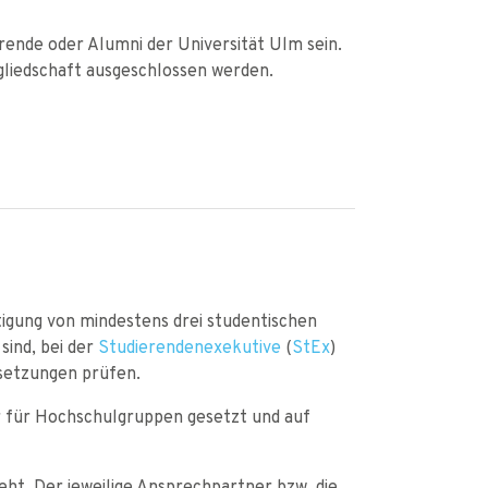
rende oder Alumni der Universität Ulm sein.
gliedschaft ausgeschlossen werden.
tigung von mindestens drei studentischen
sind, bei der
Studierendenexekutive
(
StEx
)
ssetzungen prüfen.
er für Hochschulgruppen gesetzt und auf
teht. Der jeweilige Ansprechpartner bzw. die