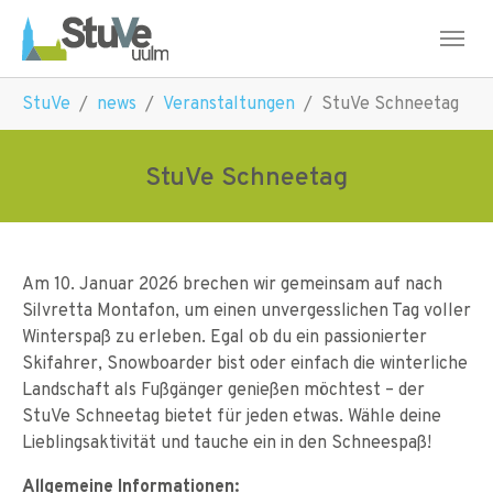
Skip to main navigation
Skip to main content
Skip to page footer
You are here:
StuVe
news
Veranstaltungen
StuVe Schneetag
StuVe Schneetag
Am 10. Januar 2026 brechen wir gemeinsam auf nach
Silvretta Montafon, um einen unvergesslichen Tag voller
Winterspaß zu erleben. Egal ob du ein passionierter
Skifahrer, Snowboarder bist oder einfach die winterliche
Landschaft als Fußgänger genießen möchtest – der
StuVe Schneetag bietet für jeden etwas. Wähle deine
Lieblingsaktivität und tauche ein in den Schneespaß!
Allgemeine Informationen: