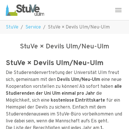
Skip to main navigation
Skip to main content
Skip to page footer
You are here:
StuVe
Service
StuVe × Devils Ulm/Neu-Ulm
StuVe × Devils Ulm/Neu-Ulm
StuVe × Devils Ulm/Neu-Ulm
Die Studierendenvertretung der Universität Ulm freut
sich, gemeinsam mit den
Devils Ulm/Neu-Ulm
eine neue
Kooperation vorstellen zu können! Ab sofort haben
alle
Studierenden der Uni Ulm einmal pro Jahr
die
Möglichkeit, sich eine
kostenlose Eintrittskarte
für ein
Heimspiel der Devils zu sichern. Einfach mit dem
Studierendenausweis im StuVe-Büro vorbeikommen und
live dabei sein, wenn die Mannschaft aufs Eis geht.
Die Liste der Berechtigten wird jedes Jahr am
1.