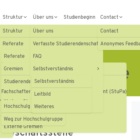
Struktur
Über uns
Studienbeginn
Contact
Struktur
Über uns
Contact
evils Ulm/Neu-Ulm
Referate
Verfasste Studierendenschaft
Anonymes Feedb
Gremien
Referate
FAQ
Geschäftsstelle
Geschäftsstelle
Gremien
Selbstverständnis
Soziales und Beratung
te
Fachbereichsvertretungen
Beiträge & Haushalt
Selbstverständnis
Service
Studierendenexekutive (StEx)
Fachschaftenrat (FSR) Studierendenparlament (StuPa)
Hochschulgruppen
Satzungen & Ordnungen
te
Struktur
Leitbild
kultätenvierkampf
Weitere StuVe-Gremien
Hochschulgruppen
Formulare
Weiteres
Universitäre Gremien
Die StuVe
Weg zur Hochschulgruppe
Externe Gremien
Geschäftsstelle