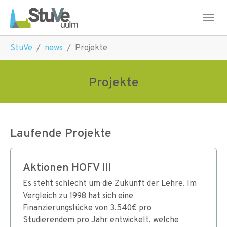
Skip to main navigation
Skip to main content
Skip to page footer
You are here:
StuVe
news
Projekte
Projekte
Laufende Projekte
Aktionen HOFV III
Es steht schlecht um die Zukunft der Lehre. Im
Vergleich zu 1998 hat sich eine
Finanzierungslücke von 3.540€ pro
Studierendem pro Jahr entwickelt, welche