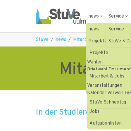
Skip to main navigation
Skip to main content
Skip to page footer
news
Service
news
Service
You are here:
StuVe
news
Mitarbeit & Jobs
Gremie
Projekte
StuVe × D
Wahlen
Projekte
Mitarbeit
Wahlen
Mitarbeit & Jobs
Aktionen HOFV III
Briefwahl Dokumen
Veranstaltungen
Mitarbeit & Jobs
Aktionen HOFV III
Veranstaltungen
Presse
Vergangene Projek
Gremienvertretung
Kalender Verweis Fa
Projekte
StuVe Schneetag
In der Studierendenexeku
Jobs
Aufgabenlisten