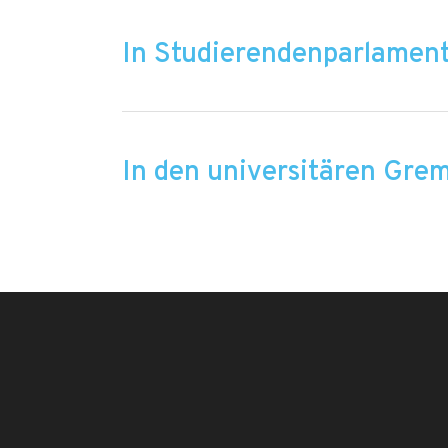
In Studierendenparlament
In den universitären Gre