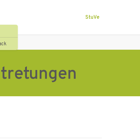
StuVe
ack
rtretungen