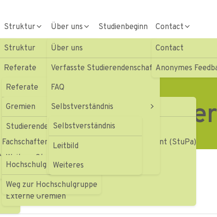
Struktur
Über uns
Studienbeginn
Contact
Struktur
Über uns
Contact
nvertretung
evils Ulm/Neu-Ulm
Referate
Verfasste Studierendenschaft
Anonymes Feedb
Gremien
Referate
FAQ
 in den Gremienve
Geschäftsstelle
Gremien
Selbstverständnis
Soziales und Beratung
te
Fachbereichsvertretungen
Beiträge & Haushalt
Selbstverständnis
Service
Studierendenexekutive (StEx)
Fachschaftenrat (FSR) Studierendenparlament (StuPa)
Hochschulgruppen
Satzungen & Ordnungen
te
Struktur
Leitbild
kultätenvierkampf
Weitere StuVe-Gremien
Hochschulgruppen
Formulare
Weiteres
Universitäre Gremien
tive (StEx)
Weg zur Hochschulgruppe
Externe Gremien