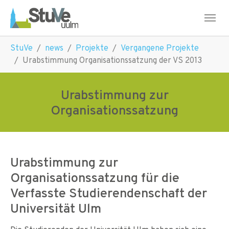
Skip to main navigation
Skip to main content
Skip to page footer
You are here:
StuVe
news
Projekte
Vergangene Projekte
Urabstimmung Organisationssatzung der VS 2013
Urabstimmung zur
Organisationssatzung
Urabstimmung zur
Organisationssatzung für die
Verfasste Studierendenschaft der
Universität Ulm