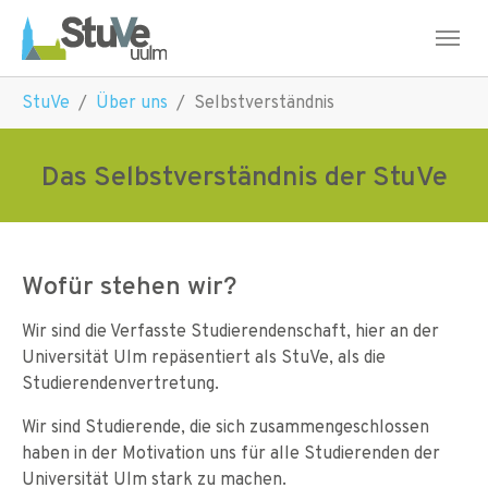
Skip to main navigation
Skip to main content
Skip to page footer
You are here:
StuVe
Über uns
Selbstverständnis
Das Selbstverständnis der StuVe
Wofür stehen wir?
Wir sind die Verfasste Studierendenschaft, hier an der
Universität Ulm repäsentiert als StuVe, als die
Studierendenvertretung.
Wir sind Studierende, die sich zusammengeschlossen
haben in der Motivation uns für alle Studierenden der
Universität Ulm stark zu machen.