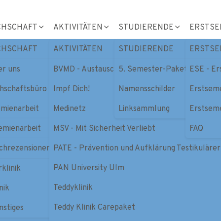
CHSCHAFT
AKTIVITÄTEN
STUDIERENDE
ERSTSE
CHSCHAFT
AKTIVITÄTEN
STUDIERENDE
ERSTSE
ng
er uns
BVMD - Austausch
5. Semester-Paket
ESE - E
hschaftsbüro
Impf Dich!
Namensschilder
Erstsem
tudierende
mienarbeit
Medinetz
Linksammlung
Erstsem
chrezensionen
emienarbeit
MSV - Mit Sicherheit Verliebt
FAQ
hschaft Medizin
chrezensionen
PATE - Prävention und Aufklärung Testikuläre
R - Fachschaftenrat
PAN University Ulm
kultätsrat
rklinik
Teddyklinik
udienkommission
nik
Teddy Klinik Carepaket
nat
nstiges