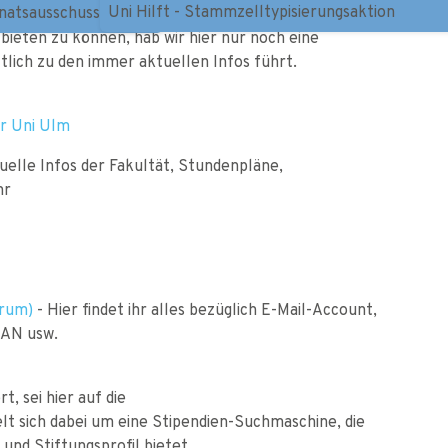
Uni Hilft - Stammzelltypisierungsaktion
natsausschuss Lehre
ieten zu können, hab wir hier nur noch eine
tlich zu den immer aktuellen Infos führt.
er Uni Ulm
elle Infos der Fakultät, Stundenpläne,
hr
trum)
- Hier findet ihr alles bezüglich E-Mail-Account,
LAN usw.
t, sei hier auf die
lt sich dabei um eine Stipendien-Suchmaschine, die
nd Stiftungsprofil bietet.