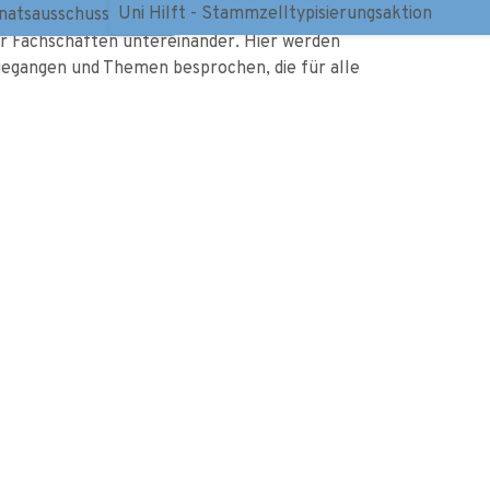
Uni Hilft - Stammzelltypisierungsaktion
natsausschuss Lehre
er Fachschaften untereinander. Hier werden
egangen und Themen besprochen, die für alle