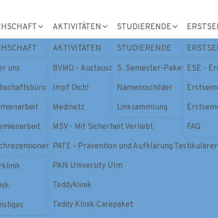
CHSCHAFT
AKTIVITÄTEN
STUDIERENDE
ERSTSE
CHSCHAFT
AKTIVITÄTEN
STUDIERENDE
ERSTSE
t
FSR - Fachschaftenrat
er uns
BVMD - Austausch
5. Semester-Paket
ESE - E
hschaftsbüro
Impf Dich!
Namensschilder
Erstsem
schaft Medizin
mienarbeit
Medinetz
Linksammlung
Erstsem
chrezensionen
emienarbeit
MSV - Mit Sicherheit Verliebt
FAQ
niversität Ulm
chrezensionen
PATE - Prävention und Aufklärung Testikuläre
R - Fachschaftenrat
PAN University Ulm
kultätsrat
rklinik
Teddyklinik
udienkommission
nik
Teddy Klinik Carepaket
nat
nstiges