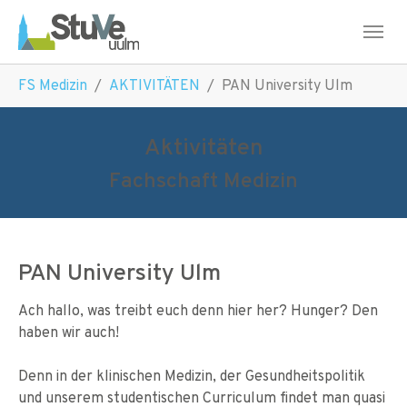
Skip to main navigation
Skip to main content
Skip to page footer
You are here:
FS Medizin
AKTIVITÄTEN
PAN University Ulm
Aktivitäten
Fachschaft Medizin
PAN University Ulm
Ach hallo, was treibt euch denn hier her? Hunger? Den
haben wir auch!
Denn in der klinischen Medizin, der Gesundheitspolitik
und unserem studentischen Curriculum findet man quasi