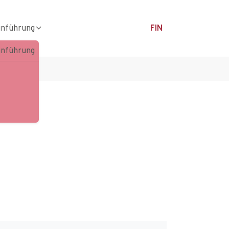
inführung
FIN
inführung