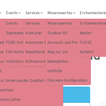
Events
Services
Wissenswertes
Erstsemestere
Events
Services
Wissenswertes
Erstsemestere
Spieleabend
KloKurier
Studium 101
Master
it & studentische Vertreter
FORE-Grillen
Anonymes Feedback
Accounts und Portale
FUESE
FIN Spieleabend
iten
eit & studentische Vertreter
FIN-Hütte
Repetitorien
Weg zur Uni
Anfahrt
iert!
Institutsvorstellungen
Altklausuren
Mailinglisten
kommissionen
Institute
at
Eduroam-Konfiguration
zur Sicherung der Qualität der Lehre
sschuss
chuss Lehre