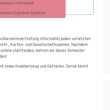
mission Informatik
ten angekündigt :)
ission Cognitive Systems
Fachbereichsvertretung Informatik) jeden vorletzten
rett-, Karten- und Gesellschaftsspielen. Nachdem
Mumble stattfanden, kehren wir dieses Semester
aden!
iment sowie Knabberzeug und Getränke. Gerne könnt