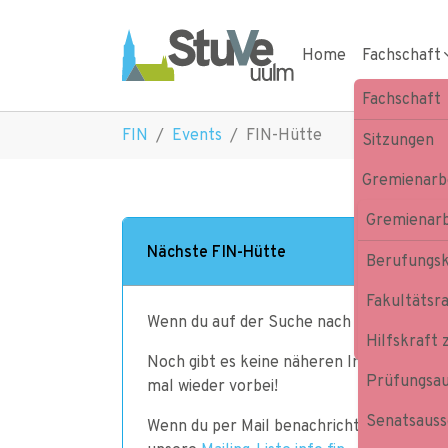
Skip to main navigation
Skip to main content
Skip to page footer
Home
Fachschaft
Fachschaft
You are here:
FIN
Events
FIN-Hütte
Sitzungen
Gremienarbe
Öffnungsze
Gremienarb
Nächste FIN-Hütte
Bleib inform
Berufungs
Kontakt
Fakultätsr
Wenn du auf der Suche nach unserer ESE-H
Impressum
Hilfskraft 
Noch gibt es keine näheren Informatione
Prüfungsau
mal wieder vorbei!
Senatsauss
Wenn du per Mail benachrichtigt werden wi