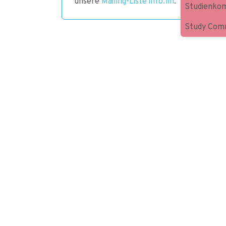
unsere
Mailing-Liste info.fin
.
Studienkom
Study Comm