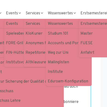
Events
Services
Wissenswertes
Erstsemestere
Events
Services
Wissenswertes
Erstsemestere
Spieleabend
KloKurier
Studium 101
Master
it & studentische Vertreter
FORE-Grillen
Anonymes Feedback
Accounts und Portale
FUESE
iten
eit & studentische Vertreter
FIN-Hütte
Repetitorien
Weg zur Uni
Anfahrt
iert!
Institutsvorstellungen
Altklausuren
Mailinglisten
kommissionen
Institute
at
ütte bist, dann bitte hier entlang.
Eduroam-Konfiguration
zur Sicherung der Qualität der Lehre
n zu unserer nächsten FIN-Hütte. Schau doch
sschuss
chuss Lehre
llst, sobald mehr bekannt ist, dann abonniere