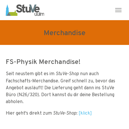
Skip to main navigation
Skip to main content
Skip to page footer
Merchandise
FS-Physik Merchandise!
Seit neustem gibt es im
nun auch
StuVe-Shop
Fachschafts-Merchandise. Greif schnell zu, bevor das
Angebot ausläuft! Die Lieferung geht dann ins StuVe
Büro (N26/320). Dort kannst du dir deine Bestellung
abholen.
Hier geht's direkt zum
:
[klick]
StuVe-Shop