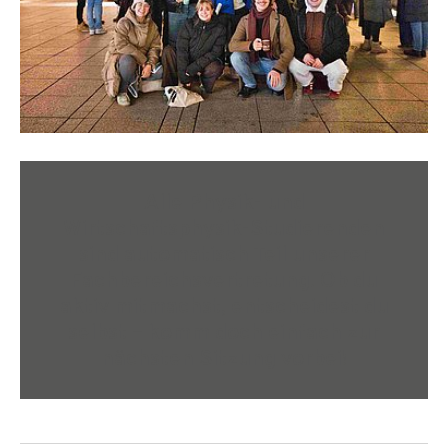
Alle Physik- und
Wirtschaftsphysik-Studierenden
sind automatisch Teil unserer
Fachbereichsvertretung. Ob du
aktiv mitmachst, entscheidest du
selbst – komm doch einfach zur
nächsten Sitzung vorbei!