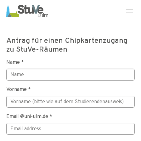
Skip to main navigation
Skip to main content
Skip to page footer
Antrag für einen Chipkartenzugang
zu StuVe-Räumen
Name
*
Vorname
*
Email @uni-ulm.de
*