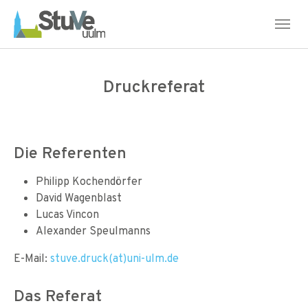
Skip to main navigation
Skip to main content
Skip to page footer
Druckreferat
Die Referenten
Philipp Kochendörfer
David Wagenblast
Lucas Vincon
Alexander Speulmanns
E-Mail:
stuve.druck(at)uni-ulm.de
Das Referat